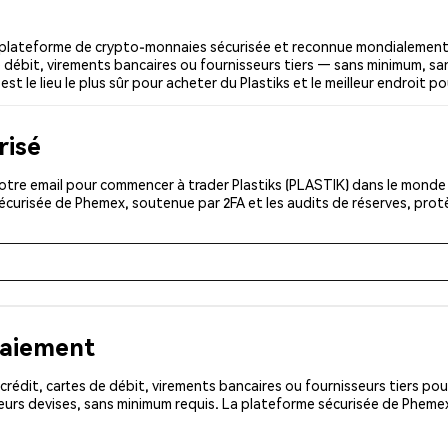
 plateforme de crypto-monnaies sécurisée et reconnue mondialement
e débit, virements bancaires ou fournisseurs tiers — sans minimum, sans
t le lieu le plus sûr pour acheter du Plastiks et le meilleur endroit po
risé
tre email pour commencer à trader Plastiks (PLASTIK) dans le monde e
sécurisée de Phemex, soutenue par 2FA et les audits de réserves, pro
paiement
rédit, cartes de débit, virements bancaires ou fournisseurs tiers 
eurs devises, sans minimum requis. La plateforme sécurisée de Phemex