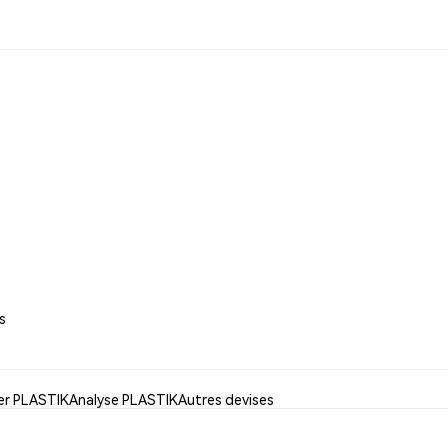
s
ser PLASTIK
Analyse PLASTIK
Autres devises