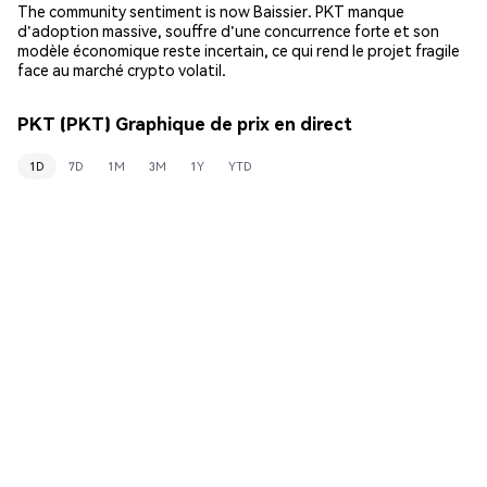
The community sentiment is now Baissier. PKT manque
d'adoption massive, souffre d'une concurrence forte et son
modèle économique reste incertain, ce qui rend le projet fragile
face au marché crypto volatil.
PKT (PKT) Graphique de prix en direct
1D
7D
1M
3M
1Y
YTD