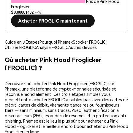
Prix de Pink Hood
Froglicker
$0.00001402
--%
Acheter FROGLIC maintenant
Guide en 3 Étapes
Pourquoi Phemex
Stocker FROGLIC
Utiliser FROGLIC
Analyse FROGLIC
Autres devises
Où acheter Pink Hood Froglicker
(FROGLIC) ?
Découvrez où acheter Pink Hood Froglicker (FROGLIC) sur
Phemex, une plateforme de crypto-monnaies sécurisée et
reconnue mondialement. Ces trois étapes simples vous
permettent d’acheter FROGLIC à faibles frais avec des cartes de
crédit, cartes de débit, virements bancaires ou fournisseurs
tiers — sans minimum, sans tracas. Avec l’authentification à
deux facteurs (2FA), les audits de réserves et la protection anti-
phishing, Phemex est le lieu le plus sûr pour acheter du Pink
Hood Froglicker et le meilleur endroit pour acheter du Pink Hood
Froglicker en ligne.