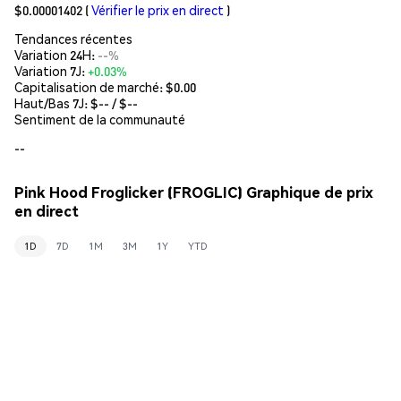
$0.00001402
(
Vérifier le prix en direct
)
Tendances récentes
Variation 24H:
--%
Variation 7J:
+0.03%
Capitalisation de marché:
$0.00
Haut/Bas 7J: $
--
/ $
--
Sentiment de la communauté
--
Pink Hood Froglicker (FROGLIC) Graphique de prix
en direct
1D
7D
1M
3M
1Y
YTD