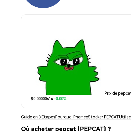
Prix de pepca
$0.00000416
+0.00%
Guide en 3 Étapes
Pourquoi Phemex
Stocker PEPCAT
Utilis
Où acheter pepcat (PEPCAT) ?