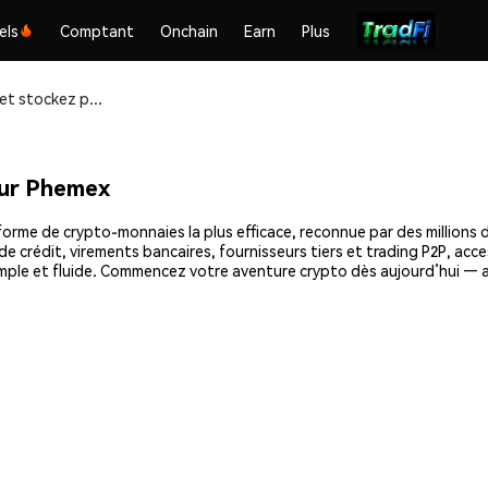
els
Comptant
Onchain
Earn
Plus
Achetez et stockez pepcat (PEPCAT) en toute sécurité
ur Phemex
rme de crypto-monnaies la plus efficace, reconnue par des millions d’
e crédit, virements bancaires, fournisseurs tiers et trading P2P, acce
mple et fluide. Commencez votre aventure crypto dès aujourd’hui — a