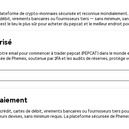
lateforme de crypto-monnaies sécurisée et reconnue mondialement. 
 débit, virements bancaires ou fournisseurs tiers — sans minimum, sans 
st le lieu le plus sûr pour acheter du pepcat et le meilleur endroit p
risé
otre email pour commencer à trader pepcat (PEPCAT) dans le monde ent
isée de Phemex, soutenue par 2FA et les audits de réserves, protège 
paiement
rédit, cartes de débit, virements bancaires ou fournisseurs tiers 
eurs devises, sans minimum requis. La plateforme sécurisée de Phemex