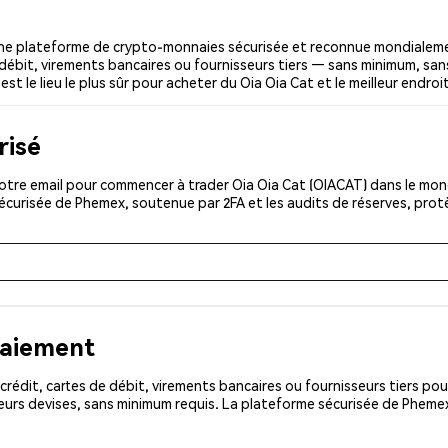
une plateforme de crypto-monnaies sécurisée et reconnue mondialeme
 débit, virements bancaires ou fournisseurs tiers — sans minimum, sans 
st le lieu le plus sûr pour acheter du Oia Oia Cat et le meilleur endroi
risé
tre email pour commencer à trader Oia Oia Cat (OIACAT) dans le monde
sécurisée de Phemex, soutenue par 2FA et les audits de réserves, pro
paiement
rédit, cartes de débit, virements bancaires ou fournisseurs tiers 
eurs devises, sans minimum requis. La plateforme sécurisée de Phemex