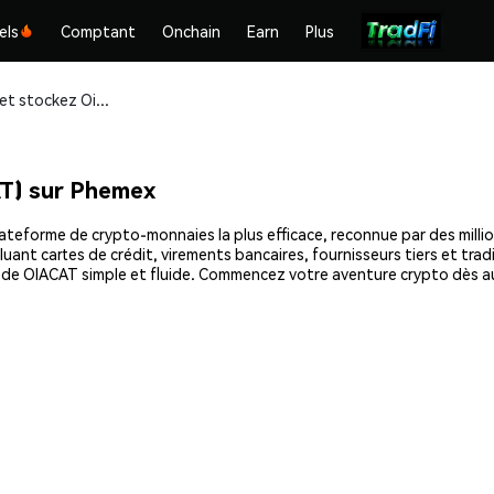
els
Comptant
Onchain
Earn
Plus
Achetez et stockez Oia Oia Cat (OIACAT) en toute sécurité
T) sur Phemex
teforme de crypto-monnaies la plus efficace, reconnue par des million
uant cartes de crédit, virements bancaires, fournisseurs tiers et tra
at de OIACAT simple et fluide. Commencez votre aventure crypto dès a