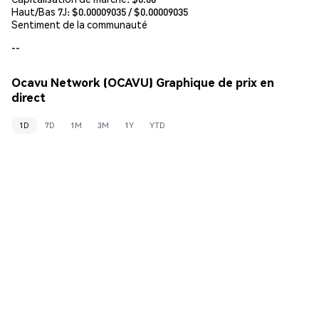
Haut/Bas 7J: $
0.00009035
/ $
0.00009035
Sentiment de la communauté
--
Ocavu Network (OCAVU) Graphique de prix en
direct
1D
7D
1M
3M
1Y
YTD