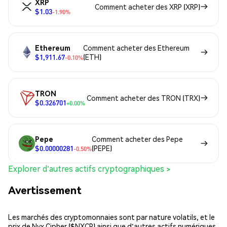
XRP
Comment acheter des XRP (XRP)
$1.03
-1.90%
Ethereum
Comment acheter des Ethereum
$1,911.67
(ETH)
-0.10%
TRON
Comment acheter des TRON (TRX)
$0.326701
+0.00%
Pepe
Comment acheter des Pepe
$0.00000281
(PEPE)
-0.50%
Explorer d'autres actifs cryptographiques >
Avertissement
Les marchés des cryptomonnaies sont par nature volatils, et le
prix de Nyx Cipher ($NXCP) ainsi que d'autres actifs numériques