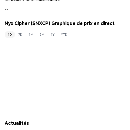
--
Nyx Cipher ($NXCP) Graphique de prix en direct
1D
7D
1M
3M
1Y
YTD
Actualités