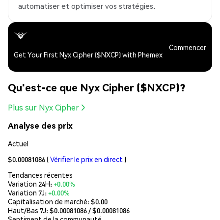
automatiser et optimiser vos stratégies.
Commencer
Get Your First Nyx Cipher ($NXCP) with Phemex
Qu'est-ce que Nyx Cipher ($NXCP)?
Plus sur Nyx Cipher
Analyse des prix
Actuel
$0.00081086
(
Vérifier le prix en direct
)
Tendances récentes
Variation 24H:
+0.00%
Variation 7J:
+0.00%
Capitalisation de marché:
$0.00
Haut/Bas 7J: $
0.00081086
/ $
0.00081086
Sentiment de la communauté