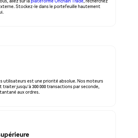
us, allez sur la
plateforme Onchain Trade
, recherchez
xterne. Stockez-le dans le portefeuille hautement
i.
s utilisateurs est une priorité absolue. Nos moteurs
 traiter jusqu'à 300 000 transactions par seconde,
tantané aux ordres.
supérieure