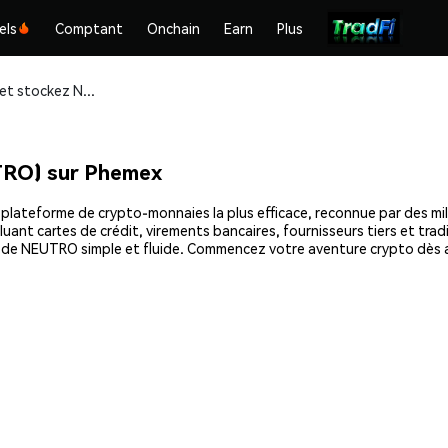
els
Comptant
Onchain
Earn
Plus
Achetez et stockez Neutroswap (NEUTRO) en toute sécurité
RO) sur Phemex
teforme de crypto-monnaies la plus efficace, reconnue par des millio
uant cartes de crédit, virements bancaires, fournisseurs tiers et tra
hat de NEUTRO simple et fluide. Commencez votre aventure crypto dès