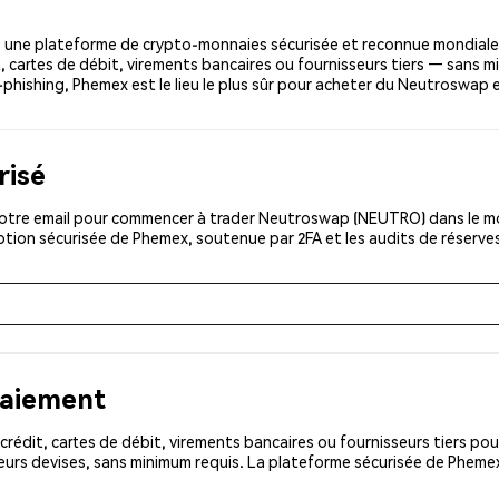
une plateforme de crypto-monnaies sécurisée et reconnue mondiale
, cartes de débit, virements bancaires ou fournisseurs tiers — sans m
ti-phishing, Phemex est le lieu le plus sûr pour acheter du Neutroswap
risé
otre email pour commencer à trader Neutroswap (NEUTRO) dans le mon
iption sécurisée de Phemex, soutenue par 2FA et les audits de réserve
paiement
rédit, cartes de débit, virements bancaires ou fournisseurs tiers 
eurs devises, sans minimum requis. La plateforme sécurisée de Pheme