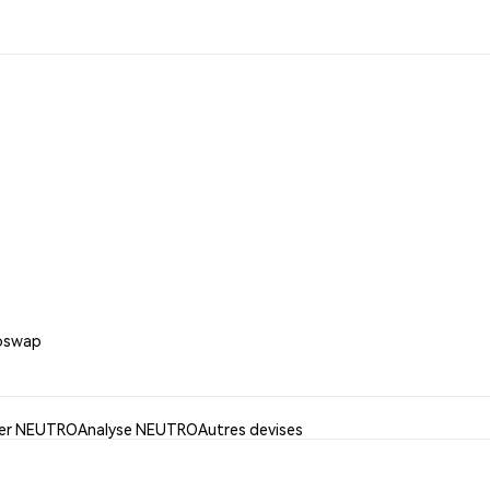
roswap
iser NEUTRO
Analyse NEUTRO
Autres devises