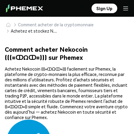
Sign Up
Comment acheter de la cryptomonnaie
Achetez et stockez Nekocoin (((=ↀΩↀ=))) en toute sécurité
Comment acheter Nekocoin
(((=ↀΩↀ=))) sur Phemex
Achetez Nekocoin (((=ↀΩↀ=))) facilement sur Phemex, la
plateforme de crypto-monnaies la plus efficace, reconnue par
des millions d’utilisateurs. Profitez d’achats sécurisés et
instantanés avec des méthodes de paiement flexibles, incluant
cartes de crédit, virements bancaires, fournisseurs tiers et
trading P2P, accessibles dans le monde entier. La plateforme
intuitive et la sécurité robuste de Phemex rendent l’achat de
((=ↀΩↀ=)) simple et fluide. Commencez votre aventure crypto
dès aujourd’hui — achetez Nekocoin en toute sécurité et
confiance sur Phemex.