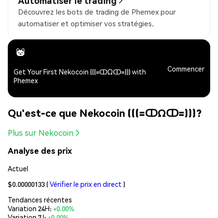
Automatiser le trading
Découvrez les bots de trading de Phemex pour
automatiser et optimiser vos stratégies.
Commencer
Get Your First Nekocoin (((=ↀΩↀ=))) with
Phemex
Qu'est-ce que Nekocoin (((=ↀΩↀ=)))?
Plus sur Nekocoin
Analyse des prix
Actuel
$0.00000133
(
Vérifier le prix en direct
)
Tendances récentes
Variation 24H:
+0.00%
Variation 7J:
+0.00%