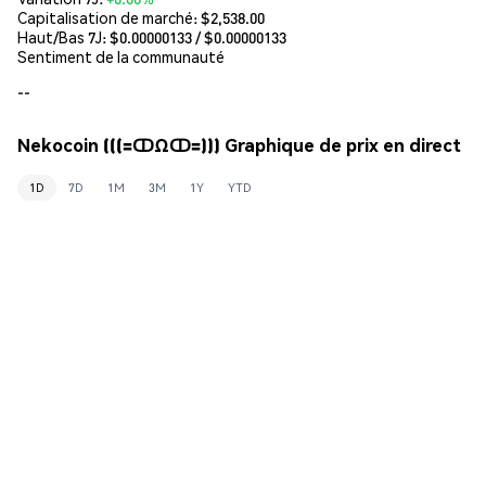
Capitalisation de marché:
$2,538.00
Haut/Bas 7J: $
0.00000133
/ $
0.00000133
Sentiment de la communauté
--
Nekocoin (((=ↀΩↀ=))) Graphique de prix en direct
1D
7D
1M
3M
1Y
YTD