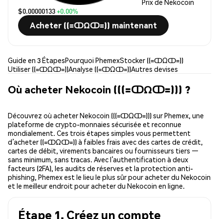
Prix de Nekocoin
$0.00000133
+0.00%
Acheter ((=ↀΩↀ=)) maintenant
Guide en 3 Étapes
Pourquoi Phemex
Stocker ((=ↀΩↀ=))
Utiliser ((=ↀΩↀ=))
Analyse ((=ↀΩↀ=))
Autres devises
Où acheter Nekocoin (((=ↀΩↀ=))) ?
Découvrez où acheter Nekocoin (((=ↀΩↀ=))) sur Phemex, une
plateforme de crypto-monnaies sécurisée et reconnue
mondialement. Ces trois étapes simples vous permettent
d’acheter ((=ↀΩↀ=)) à faibles frais avec des cartes de crédit,
cartes de débit, virements bancaires ou fournisseurs tiers —
sans minimum, sans tracas. Avec l’authentification à deux
facteurs (2FA), les audits de réserves et la protection anti-
phishing, Phemex est le lieu le plus sûr pour acheter du Nekocoin
et le meilleur endroit pour acheter du Nekocoin en ligne.
Étape 1. Créez un compte