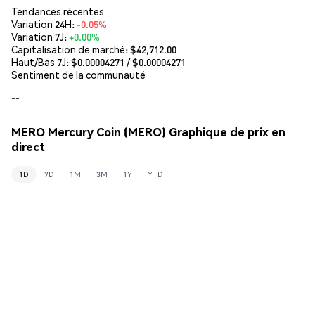
Tendances récentes
Variation 24H:
-0.05%
Variation 7J:
+0.00%
Capitalisation de marché:
$42,712.00
Haut/Bas 7J: $
0.00004271
/ $
0.00004271
Sentiment de la communauté
--
MERO Mercury Coin (MERO) Graphique de prix en
direct
1D
7D
1M
3M
1Y
YTD