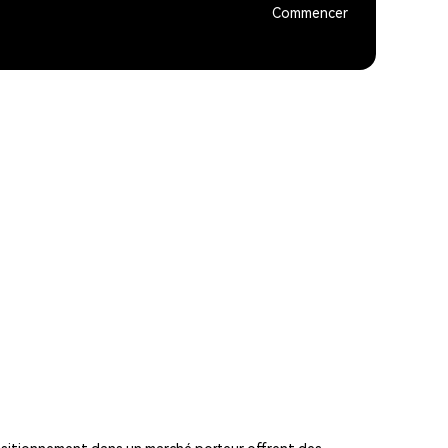
Commencer
ositionnement dans un marché porteur offrent des