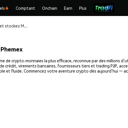
els
Comptant
Onchain
Earn
Plus
Achetez et stockez Mamo (MAMO) en toute sécurité
 Phemex
de crypto-monnaies la plus efficace, reconnue par des millions d’uti
e crédit, virements bancaires, fournisseurs tiers et trading P2P, acce
le et fluide. Commencez votre aventure crypto dès aujourd’hui — a