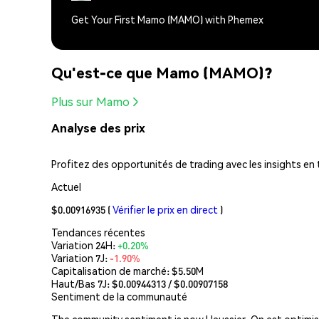
Get Your First Mamo (MAMO) with Phemex
Qu'est-ce que Mamo (MAMO)?
Plus sur Mamo
Analyse des prix
Profitez des opportunités de trading avec les insights en
Actuel
$0.00916935
(
Vérifier le prix en direct
)
Tendances récentes
Variation 24H:
+0.20%
Variation 7J:
-1.90%
Capitalisation de marché:
$5.50M
Haut/Bas 7J: $
0.00944313
/ $
0.00907158
Sentiment de la communauté
The community sentiment is now Haussier. On est optimis