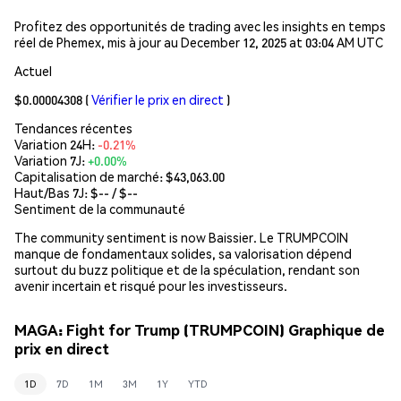
Profitez des opportunités de trading avec les insights en temps
réel de Phemex, mis à jour au December 12, 2025 at 03:04 AM UTC
Actuel
$0.00004308
(
Vérifier le prix en direct
)
Tendances récentes
Variation 24H:
-0.21%
Variation 7J:
+0.00%
Capitalisation de marché:
$43,063.00
Haut/Bas 7J: $
--
/ $
--
Sentiment de la communauté
The community sentiment is now Baissier. Le TRUMPCOIN
manque de fondamentaux solides, sa valorisation dépend
surtout du buzz politique et de la spéculation, rendant son
avenir incertain et risqué pour les investisseurs.
MAGA: Fight for Trump (TRUMPCOIN) Graphique de
prix en direct
1D
7D
1M
3M
1Y
YTD