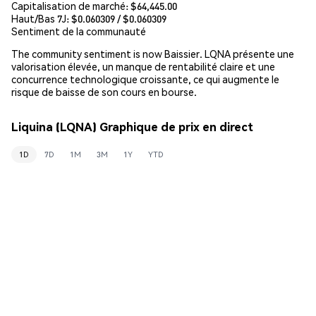
Capitalisation de marché:
$64,445.00
Haut/Bas 7J: $
0.060309
/ $
0.060309
Sentiment de la communauté
The community sentiment is now Baissier. LQNA présente une
valorisation élevée, un manque de rentabilité claire et une
concurrence technologique croissante, ce qui augmente le
risque de baisse de son cours en bourse.
Liquina (LQNA) Graphique de prix en direct
1D
7D
1M
3M
1Y
YTD