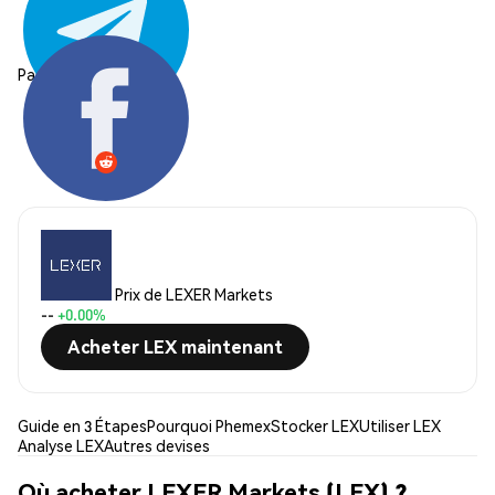
Partager:
Prix de LEXER Markets
--
+0.00%
Acheter LEX maintenant
Guide en 3 Étapes
Pourquoi Phemex
Stocker LEX
Utiliser LEX
Analyse LEX
Autres devises
Où acheter LEXER Markets (LEX) ?