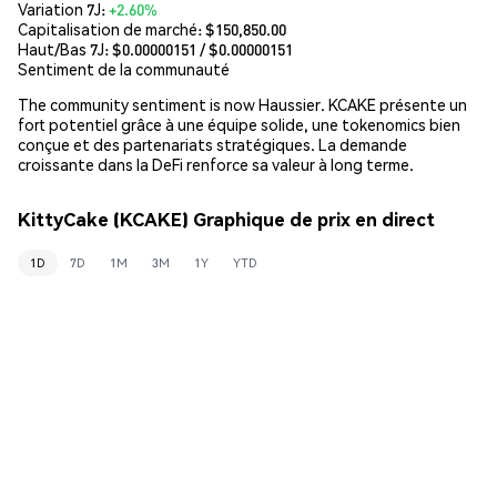
Variation 7J:
+2.60%
Capitalisation de marché:
$150,850.00
Haut/Bas 7J: $
0.00000151
/ $
0.00000151
Sentiment de la communauté
The community sentiment is now Haussier. KCAKE présente un
fort potentiel grâce à une équipe solide, une tokenomics bien
conçue et des partenariats stratégiques. La demande
croissante dans la DeFi renforce sa valeur à long terme.
KittyCake (KCAKE) Graphique de prix en direct
1D
7D
1M
3M
1Y
YTD