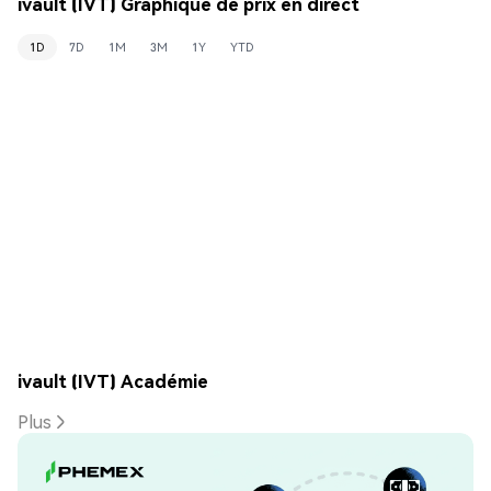
ivault (IVT) Graphique de prix en direct
1D
7D
1M
3M
1Y
YTD
ivault (IVT) Académie
Plus