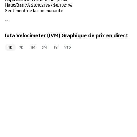
Haut/Bas 7J: $
0.102196
/ $
0.102196
Sentiment de la communauté
--
Iota Velocimeter (IVM) Graphique de prix en direct
1D
7D
1M
3M
1Y
YTD