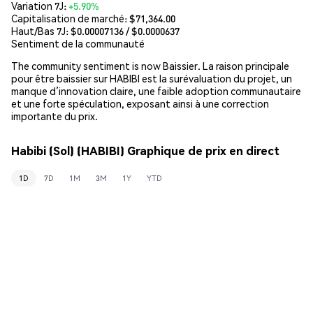
Variation 7J:
+5.90%
Capitalisation de marché:
$71,364.00
Haut/Bas 7J: $
0.00007136
/ $
0.0000637
Sentiment de la communauté
The community sentiment is now Baissier. La raison principale
pour être baissier sur HABIBI est la surévaluation du projet, un
manque d’innovation claire, une faible adoption communautaire
et une forte spéculation, exposant ainsi à une correction
importante du prix.
Habibi (Sol) (HABIBI) Graphique de prix en direct
1D
7D
1M
3M
1Y
YTD