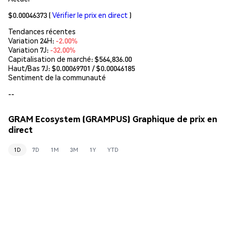
$0.00046373
(
Vérifier le prix en direct
)
Tendances récentes
Variation 24H:
-2.00%
Variation 7J:
-32.00%
Capitalisation de marché:
$564,836.00
Haut/Bas 7J: $
0.00069701
/ $
0.00046185
Sentiment de la communauté
--
GRAM Ecosystem (GRAMPUS) Graphique de prix en
direct
1D
7D
1M
3M
1Y
YTD