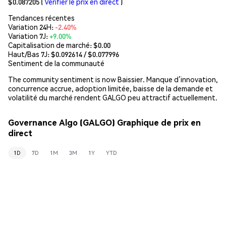
$0.087205
(
Vérifier le prix en direct
)
Tendances récentes
Variation 24H:
-2.40%
Variation 7J:
+9.00%
Capitalisation de marché:
$0.00
Haut/Bas 7J: $
0.092614
/ $
0.077996
Sentiment de la communauté
The community sentiment is now Baissier. Manque d’innovation,
concurrence accrue, adoption limitée, baisse de la demande et
volatilité du marché rendent GALGO peu attractif actuellement.
Governance Algo (GALGO) Graphique de prix en
direct
1D
7D
1M
3M
1Y
YTD