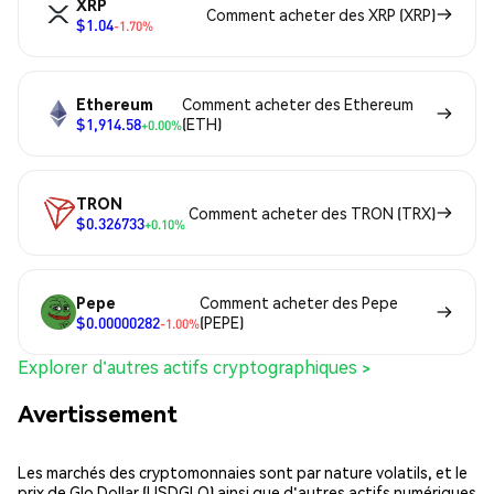
XRP
Comment acheter des XRP (XRP)
$1.04
-1.70%
Ethereum
Comment acheter des Ethereum
$1,914.58
(ETH)
+0.00%
TRON
Comment acheter des TRON (TRX)
$0.326733
+0.10%
Pepe
Comment acheter des Pepe
$0.00000282
(PEPE)
-1.00%
Explorer d'autres actifs cryptographiques >
Avertissement
Les marchés des cryptomonnaies sont par nature volatils, et le
prix de Glo Dollar (USDGLO) ainsi que d'autres actifs numériques