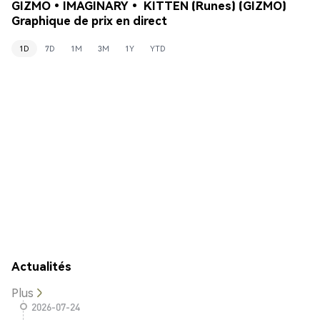
GIZMO•IMAGINARY• KITTEN (Runes) (GIZMO)
Graphique de prix en direct
1D
7D
1M
3M
1Y
YTD
Actualités
Plus
2026-07-24