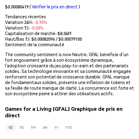
$0.00080419
(
Vérifier le prix en direct
)
Tendances récentes
Variation 24H:
-0.70%
Variation 7J:
-0.50%
Capitalisation de marché:
$8.04M
Haut/Bas 7J: $
0.00082096
/ $
0.00079105
Sentiment de la communauté
The community sentiment is now Neutre. GFAL bénéficie d’un
fort engouement grâce à son écosystème dynamique,
l’adoption croissante du jeu play-to-earn et des partenariats
solides. Sa technologie innovante et sa communauté engagée
renforcent son potentiel de croissance durable. GFAL manque
de fondamentaux solides, présente une inflation de tokens et
sa feuille de route manque de clarté. La concurrence est forte et
son écosystème peine à attirer des utilisateurs actifs.
Games for a Living (GFAL) Graphique de prix en
direct
1D
7D
1M
3M
1Y
YTD