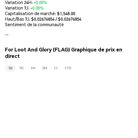
Variation 24H:
+0.00%
Variation 7J:
+0.00%
Capitalisation de marché:
$1,548.00
Haut/Bas 7J: $
0.02676854
/ $
0.02676854
Sentiment de la communauté
--
For Loot And Glory (FLAG) Graphique de prix en
direct
1D
7D
1M
3M
1Y
YTD