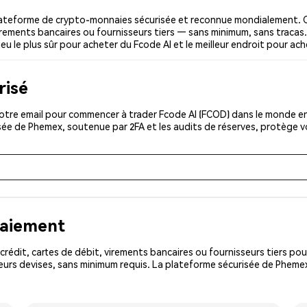
lateforme de crypto-monnaies sécurisée et reconnue mondialement. 
 virements bancaires ou fournisseurs tiers — sans minimum, sans tracas. 
ieu le plus sûr pour acheter du Fcode AI et le meilleur endroit pour ach
risé
tre email pour commencer à trader Fcode AI (FCOD) dans le monde enti
isée de Phemex, soutenue par 2FA et les audits de réserves, protège 
paiement
rédit, cartes de débit, virements bancaires ou fournisseurs tiers 
eurs devises, sans minimum requis. La plateforme sécurisée de Phemex