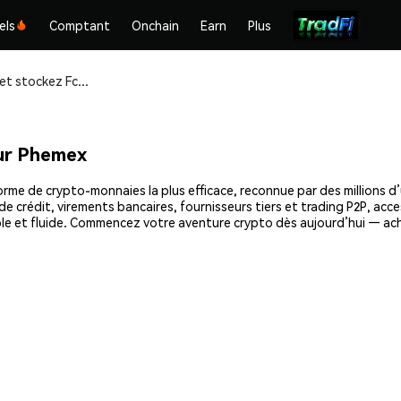
els
Comptant
Onchain
Earn
Plus
Achetez et stockez Fcode AI (FCOD) en toute sécurité
ur Phemex
rme de crypto-monnaies la plus efficace, reconnue par des millions d’
e crédit, virements bancaires, fournisseurs tiers et trading P2P, acce
le et fluide. Commencez votre aventure crypto dès aujourd’hui — ach