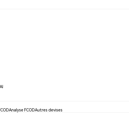
AI
 FCOD
Analyse FCOD
Autres devises