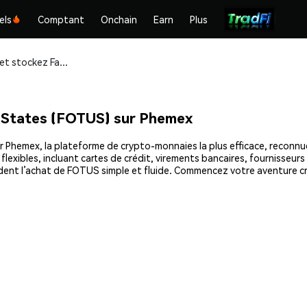
els
Comptant
Onchain
Earn
Plus
Achetez et stockez Fart Of The United States (FOTUS) en toute sécurité
 States (FOTUS) sur Phemex
Phemex, la plateforme de crypto-monnaies la plus efficace, reconnue p
xibles, incluant cartes de crédit, virements bancaires, fournisseurs 
ndent l’achat de FOTUS simple et fluide. Commencez votre aventure c