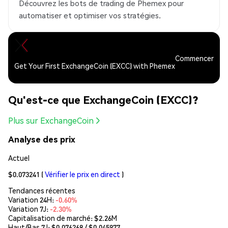
Découvrez les bots de trading de Phemex pour
automatiser et optimiser vos stratégies.
Commencer
Get Your First ExchangeCoin (EXCC) with Phemex
Qu'est-ce que ExchangeCoin (EXCC)?
Plus sur ExchangeCoin
Analyse des prix
Actuel
$0.073241
(
Vérifier le prix en direct
)
Tendances récentes
Variation 24H:
-0.60%
Variation 7J:
-2.30%
Capitalisation de marché:
$2.26M
Haut/Bas 7J: $
0.076268
/ $
0.045977