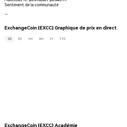
Sentiment de la communauté
--
ExchangeCoin (EXCC) Graphique de prix en direct
1D
7D
1M
3M
1Y
YTD
ExchangeCoin (EXCC) Académie