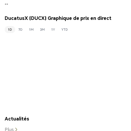
--
DucatusX (DUCX) Graphique de prix en direct
1D
7D
1M
3M
1Y
YTD
Actualités
Plus