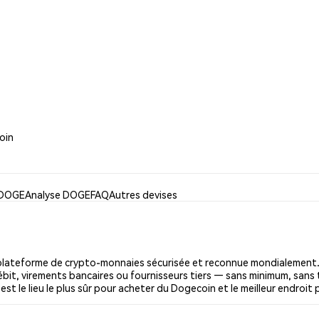
oin
r DOGE
Analyse DOGE
FAQ
Autres devises
lateforme de crypto-monnaies sécurisée et reconnue mondialement. 
ébit, virements bancaires ou fournisseurs tiers — sans minimum, sans t
est le lieu le plus sûr pour acheter du Dogecoin et le meilleur endroit