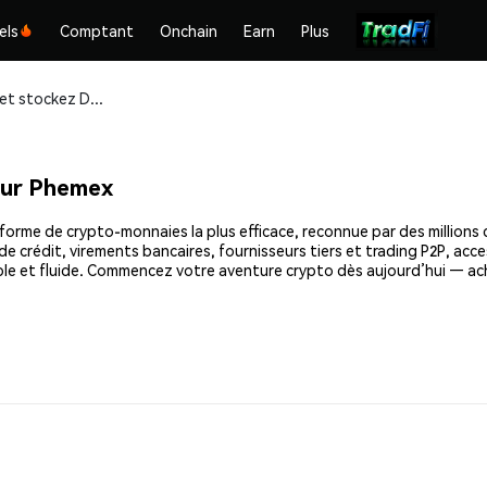
els
Comptant
Onchain
Earn
Plus
Achetez et stockez Dogecoin (DOGE) en toute sécurité
sur Phemex
rme de crypto-monnaies la plus efficace, reconnue par des millions d
e crédit, virements bancaires, fournisseurs tiers et trading P2P, acce
le et fluide. Commencez votre aventure crypto dès aujourd’hui — ac