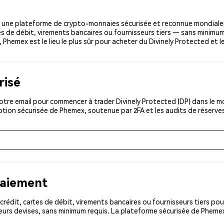
, une plateforme de crypto-monnaies sécurisée et reconnue mondial
tes de débit, virements bancaires ou fournisseurs tiers — sans minimum
g, Phemex est le lieu le plus sûr pour acheter du Divinely Protected et 
risé
tre email pour commencer à trader Divinely Protected (DP) dans le mo
iption sécurisée de Phemex, soutenue par 2FA et les audits de réserve
paiement
rédit, cartes de débit, virements bancaires ou fournisseurs tiers 
urs devises, sans minimum requis. La plateforme sécurisée de Phemex