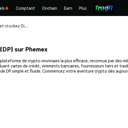
els
Comptant
Onchain
Earn
Plus
Achetez et stockez Divinely Protected (DP) en toute sécurité
 (DP) sur Phemex
plateforme de crypto-monnaies la plus efficace, reconnue par des milli
uant cartes de crédit, virements bancaires, fournisseurs tiers et tra
t de DP simple et fluide. Commencez votre aventure crypto dès aujour