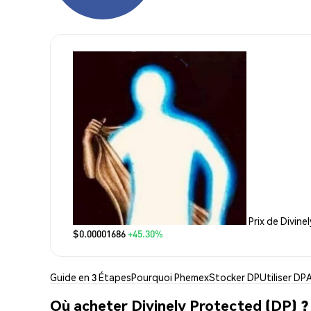
Prix de Divine
$0.00001686
+45.30%
Guide en 3 Étapes
Pourquoi Phemex
Stocker DP
Utiliser DP
Où acheter Divinely Protected (DP) ?