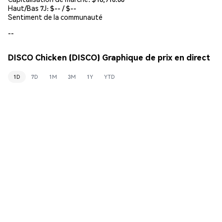
Haut/Bas 7J: $
--
/ $
--
Sentiment de la communauté
--
DISCO Chicken (DISCO) Graphique de prix en direct
1D
7D
1M
3M
1Y
YTD