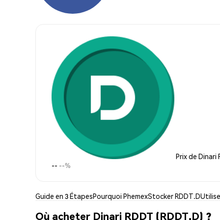
Prix de Dinar
--
--%
Guide en 3 Étapes
Pourquoi Phemex
Stocker RDDT.D
Utili
Où acheter Dinari RDDT (RDDT.D) ?