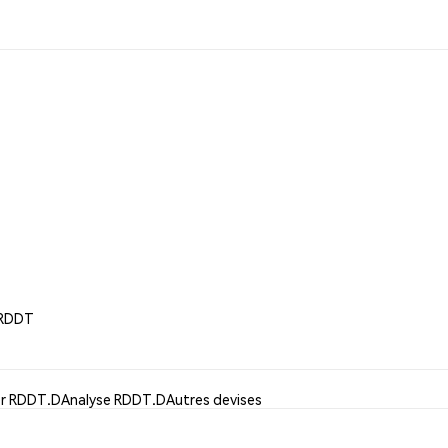
i RDDT
ser RDDT.D
Analyse RDDT.D
Autres devises