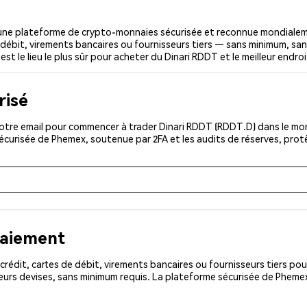
une plateforme de crypto-monnaies sécurisée et reconnue mondialem
 débit, virements bancaires ou fournisseurs tiers — sans minimum, sans
st le lieu le plus sûr pour acheter du Dinari RDDT et le meilleur endro
risé
otre email pour commencer à trader Dinari RDDT (RDDT.D) dans le mond
sécurisée de Phemex, soutenue par 2FA et les audits de réserves, pro
paiement
rédit, cartes de débit, virements bancaires ou fournisseurs tiers 
eurs devises, sans minimum requis. La plateforme sécurisée de Phemex