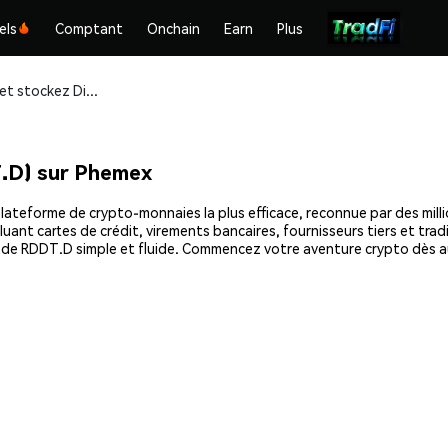
els
Comptant
Onchain
Earn
Plus
Achetez et stockez Dinari RDDT (RDDT.D) en toute sécurité
.D) sur Phemex
ateforme de crypto-monnaies la plus efficace, reconnue par des millio
uant cartes de crédit, virements bancaires, fournisseurs tiers et tra
at de RDDT.D simple et fluide. Commencez votre aventure crypto dès 