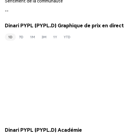
Sentiment de la communauté
--
Dinari PYPL (PYPL.D) Graphique de prix en direct
1D
7D
1M
3M
1Y
YTD
Dinari PYPL (PYPL.D) Académie