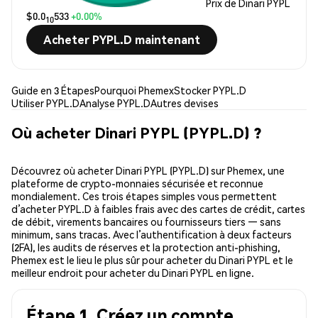
Prix de Dinari PYPL
$0.0
533
+0.00%
10
Acheter PYPL.D maintenant
Guide en 3 Étapes
Pourquoi Phemex
Stocker PYPL.D
Utiliser PYPL.D
Analyse PYPL.D
Autres devises
Où acheter Dinari PYPL (PYPL.D) ?
Découvrez où acheter Dinari PYPL (PYPL.D) sur Phemex, une
plateforme de crypto-monnaies sécurisée et reconnue
mondialement. Ces trois étapes simples vous permettent
d’acheter PYPL.D à faibles frais avec des cartes de crédit, cartes
de débit, virements bancaires ou fournisseurs tiers — sans
minimum, sans tracas. Avec l’authentification à deux facteurs
(2FA), les audits de réserves et la protection anti-phishing,
Phemex est le lieu le plus sûr pour acheter du Dinari PYPL et le
meilleur endroit pour acheter du Dinari PYPL en ligne.
Étape 1. Créez un compte