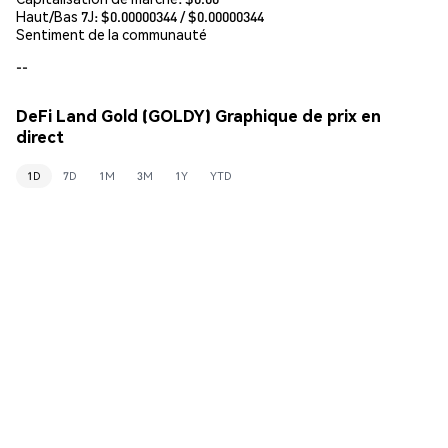
Haut/Bas 7J: $
0.00000344
/ $
0.00000344
Sentiment de la communauté
--
DeFi Land Gold (GOLDY) Graphique de prix en
direct
1D
7D
1M
3M
1Y
YTD