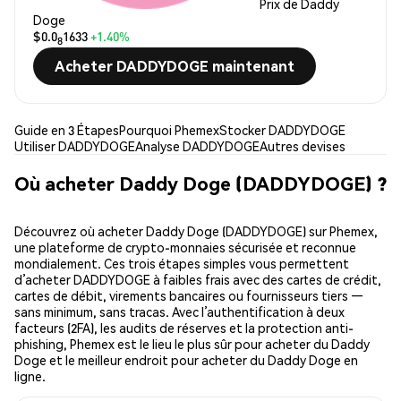
Prix de Daddy
Doge
$0.0
1633
+1.40%
8
Acheter DADDYDOGE maintenant
Guide en 3 Étapes
Pourquoi Phemex
Stocker DADDYDOGE
Utiliser DADDYDOGE
Analyse DADDYDOGE
Autres devises
Où acheter Daddy Doge (DADDYDOGE) ?
Découvrez où acheter Daddy Doge (DADDYDOGE) sur Phemex,
une plateforme de crypto-monnaies sécurisée et reconnue
mondialement. Ces trois étapes simples vous permettent
d’acheter DADDYDOGE à faibles frais avec des cartes de crédit,
cartes de débit, virements bancaires ou fournisseurs tiers —
sans minimum, sans tracas. Avec l’authentification à deux
facteurs (2FA), les audits de réserves et la protection anti-
phishing, Phemex est le lieu le plus sûr pour acheter du Daddy
Doge et le meilleur endroit pour acheter du Daddy Doge en
ligne.