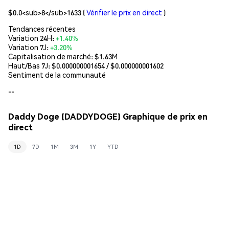
$0.0<sub>8</sub>1633
(
Vérifier le prix en direct
)
Tendances récentes
Variation 24H:
+1.40%
Variation 7J:
+3.20%
Capitalisation de marché:
$1.63M
Haut/Bas 7J: $
0.000000001654
/ $
0.000000001602
Sentiment de la communauté
--
Daddy Doge (DADDYDOGE) Graphique de prix en
direct
1D
7D
1M
3M
1Y
YTD