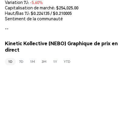
Variation 7J:
-5.60%
Capitalisation de marché:
$254,025.00
Haut/Bas 7J: $
0.224135
/ $
0.210005
Sentiment de la communauté
--
Kinetic Kollective (NEBO) Graphique de prix en
direct
1D
7D
1M
3M
1Y
YTD