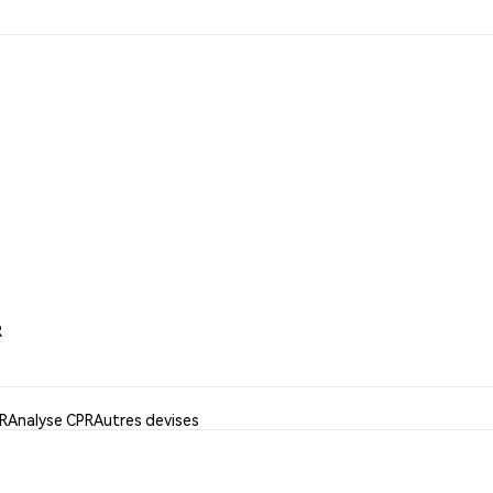
R
PR
Analyse CPR
Autres devises