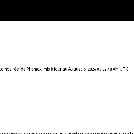
 temps réel de Phemex, mis à jour au August 5, 2026 at 02:48 AM UTC
egarder plusieurs séances de RCR : perfectionner la technique, renfo