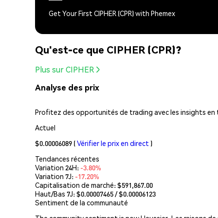
Get Your First CIPHER (CPR) with Phemex
Qu'est-ce que CIPHER (CPR)?
Plus sur CIPHER
Analyse des prix
Profitez des opportunités de trading avec les insights en
Actuel
$0.00006089
(
Vérifier le prix en direct
)
Tendances récentes
Variation 24H:
-3.80%
Variation 7J:
-17.20%
Capitalisation de marché:
$591,867.00
Haut/Bas 7J: $
0.00007465
/ $
0.00006123
Sentiment de la communauté
The community sentiment is now Haussier. Les raisons de r