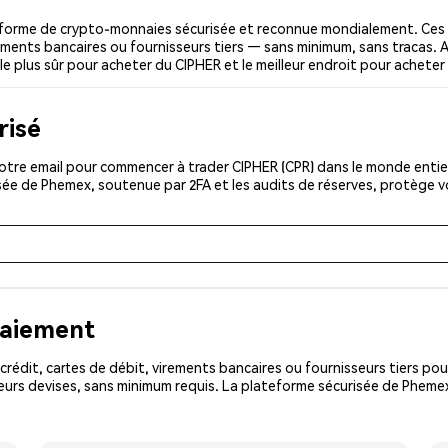
eforme de crypto-monnaies sécurisée et reconnue mondialement. Ces 
irements bancaires ou fournisseurs tiers — sans minimum, sans tracas. A
 le plus sûr pour acheter du CIPHER et le meilleur endroit pour acheter
risé
tre email pour commencer à trader CIPHER (CPR) dans le monde entier.
isée de Phemex, soutenue par 2FA et les audits de réserves, protège 
paiement
rédit, cartes de débit, virements bancaires ou fournisseurs tiers 
urs devises, sans minimum requis. La plateforme sécurisée de Phemex