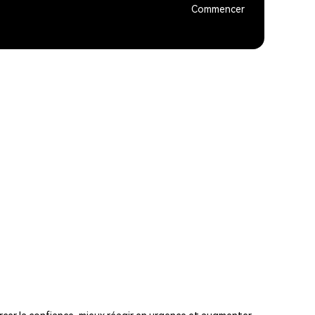
Commencer
rcer la confiance, mieux réagir en urgence et augmenter