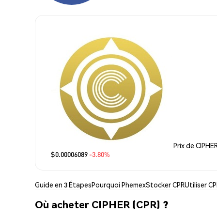
Prix de CIPHE
$0.00006089
-3.80%
Guide en 3 Étapes
Pourquoi Phemex
Stocker CPR
Utiliser C
Où acheter CIPHER (CPR) ?