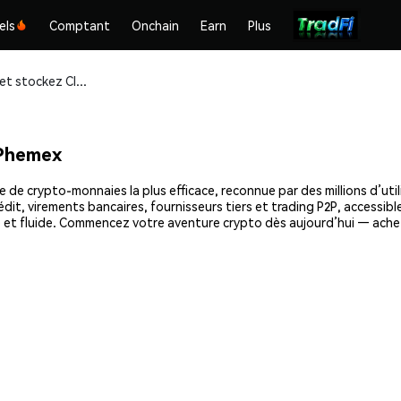
els
Comptant
Onchain
Earn
Plus
Achetez et stockez CIPHER (CPR) en toute sécurité
 Phemex
 de crypto-monnaies la plus efficace, reconnue par des millions d’util
dit, virements bancaires, fournisseurs tiers et trading P2P, accessible
e et fluide. Commencez votre aventure crypto dès aujourd’hui — ache