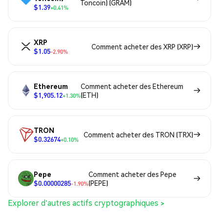
Toncoin) (GRAM)
$1.39
+0.41%
XRP
Comment acheter des XRP (XRP)
$1.05
-2.90%
Ethereum
Comment acheter des Ethereum
$1,905.12
(ETH)
+1.30%
TRON
Comment acheter des TRON (TRX)
$0.32674
+0.10%
Pepe
Comment acheter des Pepe
$0.00000285
(PEPE)
-1.90%
Explorer d'autres actifs cryptographiques >