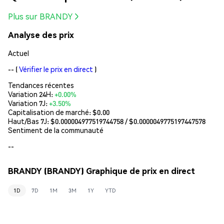
Plus sur BRANDY
Analyse des prix
Actuel
--
(
Vérifier le prix en direct
)
Tendances récentes
Variation 24H:
+0.00%
Variation 7J:
+3.50%
Capitalisation de marché:
$0.00
Haut/Bas 7J: $
0.000004977519744758
/ $
0.0000049775197447578
Sentiment de la communauté
--
BRANDY (BRANDY) Graphique de prix en direct
1D
7D
1M
3M
1Y
YTD