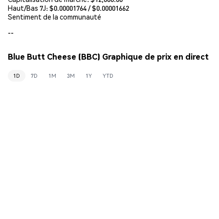
Haut/Bas 7J: $
0.00001764
/ $
0.00001662
Sentiment de la communauté
--
Blue Butt Cheese (BBC) Graphique de prix en direct
1D
7D
1M
3M
1Y
YTD