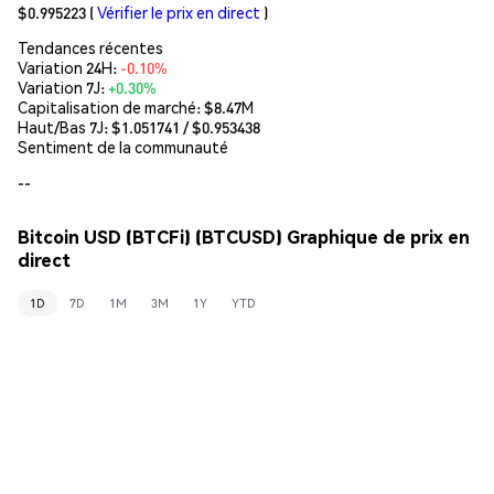
$0.995223
(
Vérifier le prix en direct
)
Tendances récentes
Variation 24H:
-0.10%
Variation 7J:
+0.30%
Capitalisation de marché:
$8.47M
Haut/Bas 7J: $
1.051741
/ $
0.953438
Sentiment de la communauté
--
Bitcoin USD (BTCFi) (BTCUSD) Graphique de prix en
direct
1D
7D
1M
3M
1Y
YTD