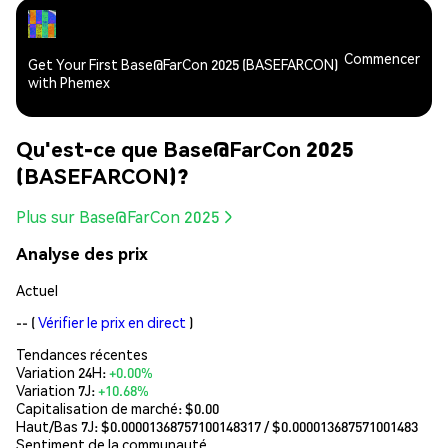
Commencer
Get Your First Base@FarCon 2025 (BASEFARCON)
with Phemex
Qu'est-ce que Base@FarCon 2025
(BASEFARCON)?
Plus sur Base@FarCon 2025
Analyse des prix
Actuel
--
(
Vérifier le prix en direct
)
Tendances récentes
Variation 24H:
+0.00%
Variation 7J:
+10.68%
Capitalisation de marché:
$0.00
Haut/Bas 7J: $
0.00001368757100148317
/ $
0.000013687571001483
Sentiment de la communauté