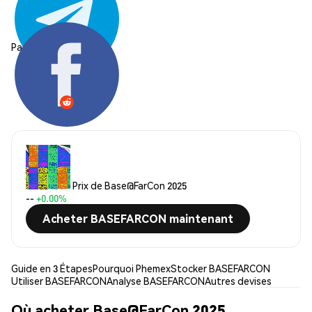
Partager:
Prix de Base@FarCon 2025
--
+0.00%
Acheter BASEFARCON maintenant
Guide en 3 Étapes
Pourquoi Phemex
Stocker BASEFARCON
Utiliser BASEFARCON
Analyse BASEFARCON
Autres devises
Où acheter Base@FarCon 2025