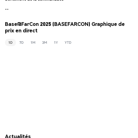
--
Base@FarCon 2025 (BASEFARCON) Graphique de
prix en direct
1D
7D
1M
3M
1Y
YTD
Actualités