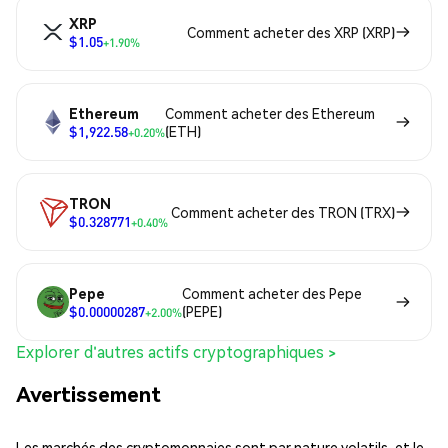
XRP
Comment acheter des XRP (XRP)
$1.05
+1.90%
Ethereum
Comment acheter des Ethereum
$1,922.58
(ETH)
+0.20%
TRON
Comment acheter des TRON (TRX)
$0.328771
+0.40%
Pepe
Comment acheter des Pepe
$0.00000287
(PEPE)
+2.00%
Explorer d'autres actifs cryptographiques >
Avertissement
Les marchés des cryptomonnaies sont par nature volatils, et le