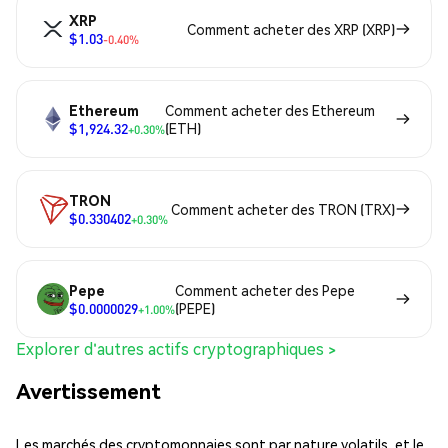
XRP
Comment acheter des XRP (XRP)
$1.03
-0.40%
Ethereum
Comment acheter des Ethereum
$1,924.32
(ETH)
+0.30%
TRON
Comment acheter des TRON (TRX)
$0.330402
+0.30%
Pepe
Comment acheter des Pepe
$0.0000029
(PEPE)
+1.00%
Explorer d'autres actifs cryptographiques >
Avertissement
Les marchés des cryptomonnaies sont par nature volatils, et le