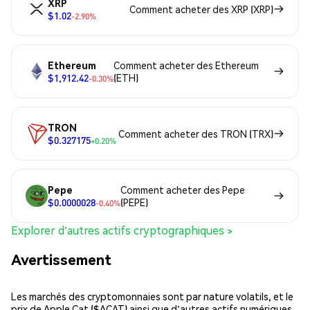
XRP
Comment acheter des XRP (XRP)
$1.02
-2.90%
Ethereum
Comment acheter des Ethereum
$1,912.42
(ETH)
-0.30%
TRON
Comment acheter des TRON (TRX)
$0.327175
+0.20%
Pepe
Comment acheter des Pepe
$0.0000028
(PEPE)
-0.40%
Explorer d'autres actifs cryptographiques >
Avertissement
Les marchés des cryptomonnaies sont par nature volatils, et le
prix de Apple Cat ($ACAT) ainsi que d'autres actifs numériques