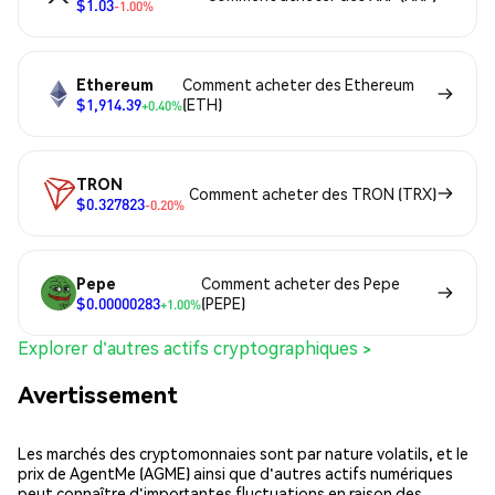
$1.03
-1.00%
Ethereum
Comment acheter des Ethereum
$1,914.39
(ETH)
+0.40%
TRON
Comment acheter des TRON (TRX)
$0.327823
-0.20%
Pepe
Comment acheter des Pepe
$0.00000283
(PEPE)
+1.00%
Explorer d'autres actifs cryptographiques >
Avertissement
Les marchés des cryptomonnaies sont par nature volatils, et le
prix de AgentMe (AGME) ainsi que d'autres actifs numériques
peut connaître d'importantes fluctuations en raison des