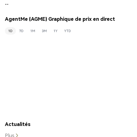
--
AgentMe (AGME) Graphique de prix en direct
1D
7D
1M
3M
1Y
YTD
Actualités
Plus