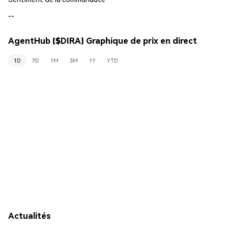
--
AgentHub ($DIRA) Graphique de prix en direct
1D
7D
1M
3M
1Y
YTD
Actualités