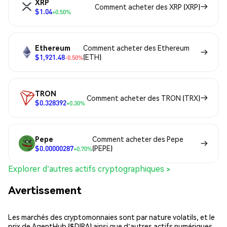
XRP
Comment acheter des XRP (XRP)
$1.04
+0.50%
Ethereum
Comment acheter des Ethereum
$1,921.48
(ETH)
-0.50%
TRON
Comment acheter des TRON (TRX)
$0.328392
+0.30%
Pepe
Comment acheter des Pepe
$0.00000287
(PEPE)
+0.70%
Explorer d'autres actifs cryptographiques >
Avertissement
Les marchés des cryptomonnaies sont par nature volatils, et le
prix de AgentHub ($DIRA) ainsi que d'autres actifs numériques