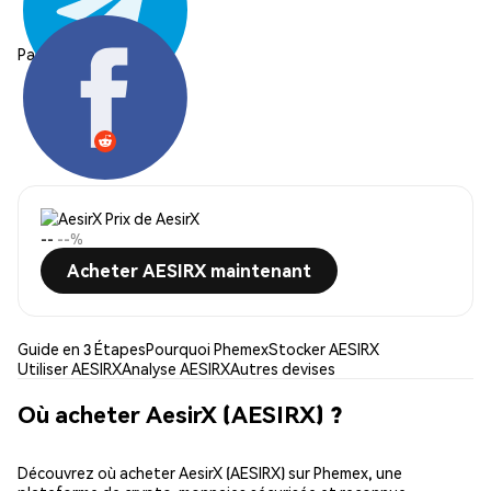
Partager:
Prix de AesirX
--
--%
Acheter AESIRX maintenant
Guide en 3 Étapes
Pourquoi Phemex
Stocker AESIRX
Utiliser AESIRX
Analyse AESIRX
Autres devises
Où acheter AesirX (AESIRX) ?
Découvrez où acheter AesirX (AESIRX) sur Phemex, une