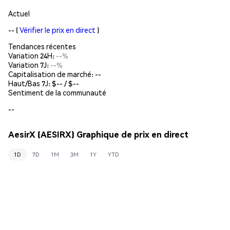
Actuel
--
(
Vérifier le prix en direct
)
Tendances récentes
Variation 24H:
--%
Variation 7J:
--%
Capitalisation de marché:
--
Haut/Bas 7J: $
--
/ $
--
Sentiment de la communauté
--
AesirX (AESIRX) Graphique de prix en direct
1D
7D
1M
3M
1Y
YTD