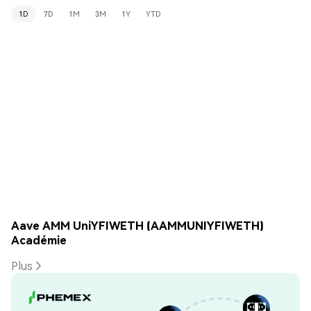
1D
7D
1M
3M
1Y
YTD
Aave AMM UniYFIWETH (AAMMUNIYFIWETH)
Académie
Plus