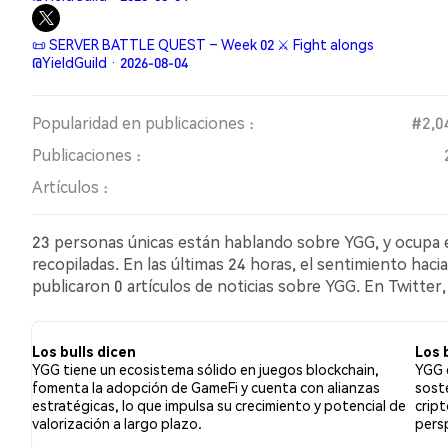
📜 SERVER BATTLE QUEST – Week 02 ⚔️ Fight alongs
@YieldGuild · 2026-08-04
Popularidad en publicaciones :
#2,0
Publicaciones :
Artículos :
23 personas únicas están hablando sobre YGG, y ocupa e
recopiladas. En las últimas 24 horas, el sentimiento haci
publicaron 0 artículos de noticias sobre YGG. En Twitter
comparación con el 8.70% de los tuits con sentimiento b
YGG. Estos sentimientos se basan en 23 tuits.
Los bulls dicen
Los 
YGG tiene un ecosistema sólido en juegos blockchain,
YGG 
fomenta la adopción de GameFi y cuenta con alianzas
sost
estratégicas, lo que impulsa su crecimiento y potencial de
crip
valorización a largo plazo.
pers