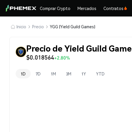
Comprar Crypto
Mercados
Contratos
Inicio
Precio
YGG (Yield Guild Games)
Precio de Yield Guild Game
$0.018564
+2.80%
1D
7D
1M
3M
1Y
YTD