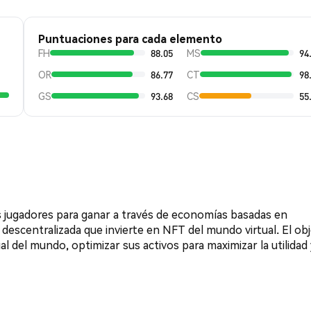
Puntuaciones para cada elemento
FH
88.05
MS
94
OR
86.77
CT
98
GS
93.68
CS
55
s jugadores para ganar a través de economías basadas en
scentralizada que invierte en NFT del mundo virtual. El obj
al del mundo, optimizar sus activos para maximizar la utilidad 