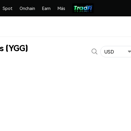
Spot
Onchain
Earn
Más
s (YGG)
USD