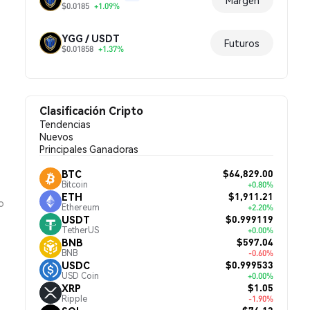
Margen
$0.0185
+1.09%
YGG / USDT
Futuros
$0.01858
+1.37%
Clasificación Cripto
Tendencias
Nuevos
Principales Ganadoras
$64,829.00
BTC
Bitcoin
+0.80%
$1,911.21
ETH
o
Ethereum
+2.20%
$0.999119
USDT
TetherUS
+0.00%
$597.04
BNB
BNB
-0.60%
$0.999533
USDC
USD Coin
+0.00%
$1.05
XRP
Ripple
-1.90%