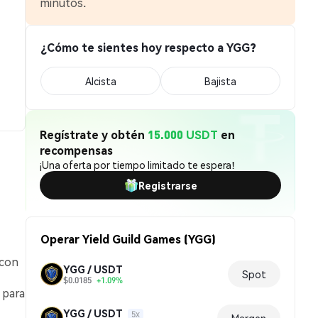
minutos.
¿Cómo te sientes hoy respecto a YGG?
Alcista
Bajista
Regístrate y obtén
15.000 USDT
en
recompensas
¡Una oferta por tiempo limitado te espera!
Registrarse
Operar Yield Guild Games (YGG)
 con
YGG / USDT
Spot
$0.0185
+1.09%
 para
YGG / USDT
5x