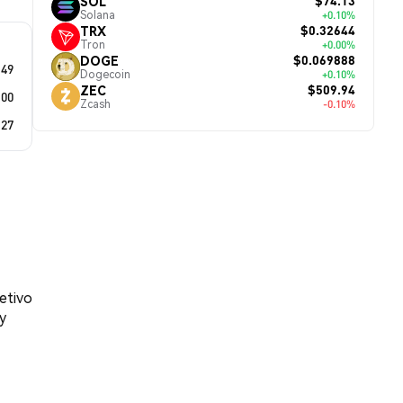
$74.13
SOL
Solana
+0.10%
$0.32644
TRX
Tron
+0.00%
$0.069888
DOGE
.49
Dogecoin
+0.10%
$509.94
ZEC
.00
Zcash
-0.10%
.27
etivo
y