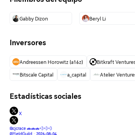
Gabby Dizon
Beryl Li
Inversores
Andreessen Horowitz (a16z)
Bitkraft Venture
Bitscale Capital
a_capital
Atelier Venture
Estadísticas sociales
X
@cjcrace 🚗🚗🚗💨💨💨
@YieldGuild · 2026-08-04