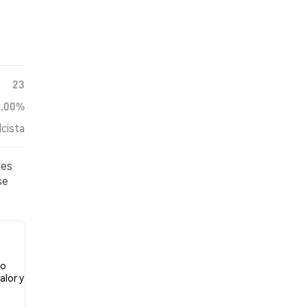
23
0.00%
lcista
nes
se
re
do
alor y