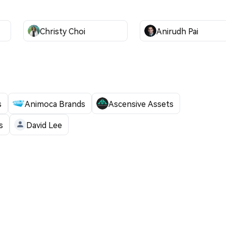
Christy Choi
Anirudh Pai
s
Animoca Brands
Ascensive Assets
s
David Lee