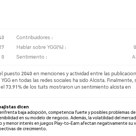
40
Contribuidores :
27
Hablar sobre YGG(%) :
0
Sentimiento :
A
l puesto 2040 en menciones y actividad entre las publicacio
a YGG en todas las redes sociales ha sido Alcista. Finalmente, 
, el 73.91% de los tuits mostraron un sentimiento alcista en
ajista sobre YGG. El 17.39% de los tuits fueron neutrales sob
bajistas dicen
enfrenta baja adopción, competencia fuerte y posibles problemas de
enibilidad en su modelo de negocio. Además, la volatilidad del merca
to y menor interés en juegos Play-to-Earn afectan negativamente su v
pectivas de crecimiento.