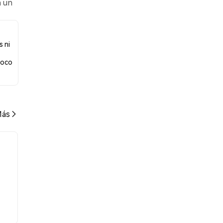
n un
s
s ni
poco
ás