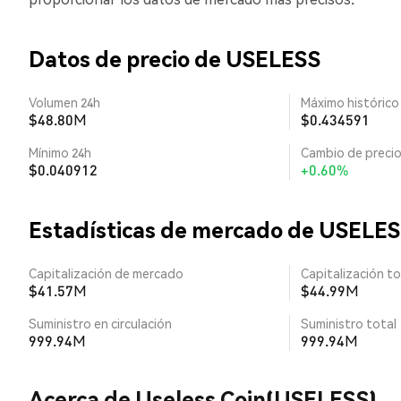
Datos de precio de USELESS
Volumen 24h
Máximo histórico
$48.80M
$0.434591
Mínimo 24h
Cambio de precio
$0.040912
+0.60%
Estadísticas de mercado de USELE
Capitalización de mercado
Capitalización to
$41.57M
$44.99M
Suministro en circulación
Suministro total
999.94M
999.94M
Acerca de Useless Coin(USELESS)