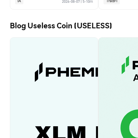
IA
TradFi
2026-08-07
|
5-10m
Blog Useless Coin (USELESS)