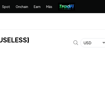
Spot
Onchain
Earn
Más
(USELESS)
USD