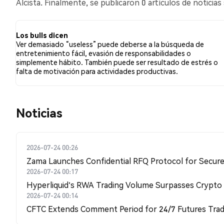
Alcista. Finalmente, se publicaron 0 artículos de notici
sentimiento alcista en comparación con el 7.55% de los 
tuits fueron neutrales sobre USELESS. Estos sentimient
Los bulls dicen
Ver demasiado “useless” puede deberse a la búsqueda de
entretenimiento fácil, evasión de responsabilidades o
simplemente hábito. También puede ser resultado de estrés o
falta de motivación para actividades productivas.
Noticias
2026-07-24 00:26
Zama Launches Confidential RFQ Protocol for Secure 
2026-07-24 00:17
Hyperliquid's RWA Trading Volume Surpasses Crypto
2026-07-24 00:14
CFTC Extends Comment Period for 24/7 Futures Trad