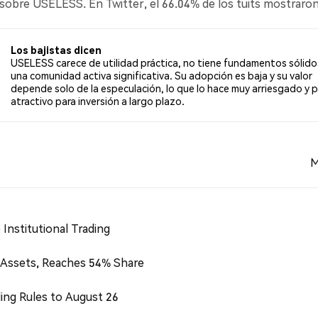
as sobre USELESS. En Twitter, el 66.04% de los tuits mostraro
tuits con sentimiento bajista sobre USELESS. El 26.42% de lo
os se basan en 106 tuits.
Los bajistas dicen
USELESS carece de utilidad práctica, no tiene fundamentos sólido
una comunidad activa significativa. Su adopción es baja y su valor
depende solo de la especulación, lo que lo hace muy arriesgado y 
atractivo para inversión a largo plazo.
M
Institutional Trading
 Assets, Reaches 54% Share
ing Rules to August 26