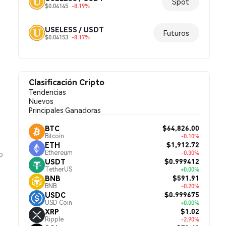
Spot
$0.04145
-8.19%
USELESS / USDT
Futuros
$0.04153
-8.17%
Clasificación Cripto
Tendencias
Nuevos
Principales Ganadoras
$64,826.00
BTC
Bitcoin
-0.10%
$1,912.72
ETH
Ethereum
-0.30%
o
$0.999412
USDT
TetherUS
+0.00%
$591.91
BNB
BNB
-0.20%
$0.999675
USDC
USD Coin
+0.00%
$1.02
XRP
Ripple
-2.90%