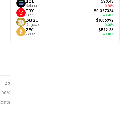
$73.49
SOL
Solana
-0.20%
$0.327324
TRX
Tron
+0.20%
$0.06972
DOGE
Dogecoin
+0.40%
$512.26
ZEC
Zcash
+3.10%
43
0.00%
lcista