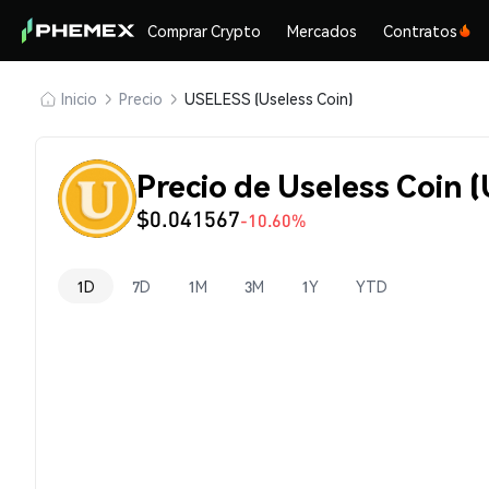
Comprar Crypto
Mercados
Contratos
Inicio
Precio
USELESS (Useless Coin)
Precio de Useless Coin 
$0.041567
-10.60%
1D
7D
1M
3M
1Y
YTD