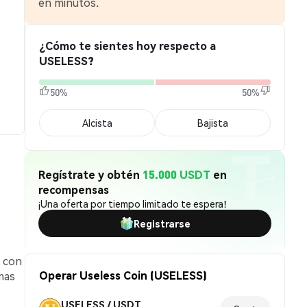
en minutos.
¿Cómo te sientes hoy respecto a
USELESS?
50%
50%
Alcista
Bajista
Regístrate y obtén
15.000 USDT
en
recompensas
¡Una oferta por tiempo limitado te espera!
Registrarse
, con
Operar Useless Coin (USELESS)
mas
USELESS / USDT